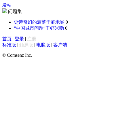
发帖
问题集
史诗奇幻的衰落
干虾米哟
0
“中国城市问题”
干虾米哟
0
首页
|
登录
|
注册
标准版
|
触屏版
|
电脑版
|
客户端
© Comsenz Inc.