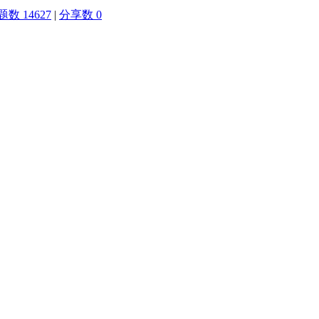
题数 14627
|
分享数 0