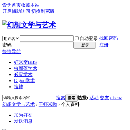
设为首页
收藏本站
开启辅助访问
切换到宽版
找回密码
自动登录
密码
注册
登录
快捷导航
虾米窝
BBS
虫部落学术
必应学术
Glgoo学术
搜神
搜索
热搜:
活动
交友
discuz
搜索
幻想文学与艺术
›
干虾米哟
›
个人资料
加为好友
发送消息