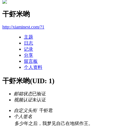
干虾米哟
http://xiaminest.com/?1
主题
日志
记录
分享
留言板
个人资料
干虾米哟
(UID: 1)
邮箱状态
已验证
视频认证
未认证
自定义头衔
千虾君
个人签名
多少年之后，我梦见自己在地狱作王。